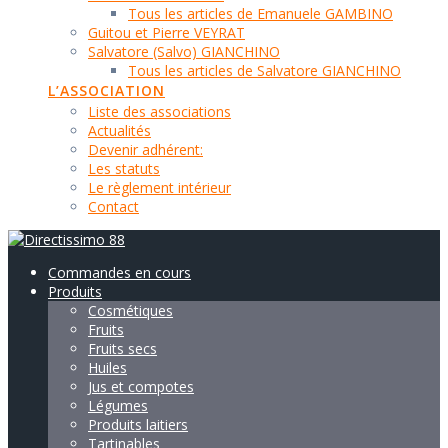
Tous les articles de Emanuele GAMBINO
Guitou et Pierre VEYRAT
Salvatore (Salvo) GIANCHINO
Tous les articles de Salvatore GIANCHINO
L’ASSOCIATION
Liste des associations
Actualités
Devenir adhérent:
Les statuts
Le règlement intérieur
Contact
Commandes en cours
Produits
Cosmétiques
Fruits
Fruits secs
Huiles
Jus et compotes
Légumes
Produits laitiers
Tartinables