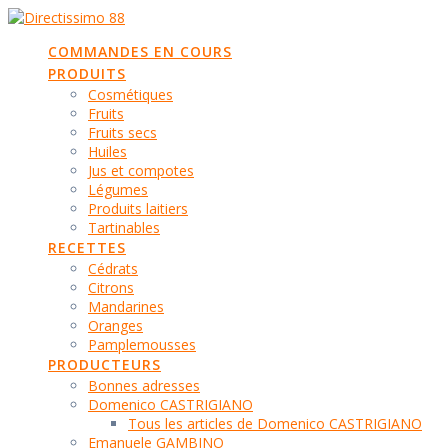
Passer
au
COMMANDES EN COURS
contenu
PRODUITS
Cosmétiques
Fruits
Fruits secs
Huiles
Jus et compotes
Légumes
Produits laitiers
Tartinables
RECETTES
Cédrats
Citrons
Mandarines
Oranges
Pamplemousses
PRODUCTEURS
Bonnes adresses
Domenico CASTRIGIANO
Tous les articles de Domenico CASTRIGIANO
Emanuele GAMBINO