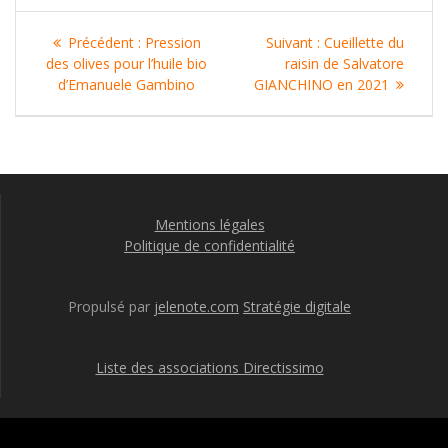
Navigation
Article
Article
Précédent :
Pression
Suivant :
Cueillette du
de
précédent
suivant
des olives pour l’huile bio
raisin de Salvatore
:
:
d’Emanuele Gambino
GIANCHINO en 2021
l’article
Mentions légales
Politique de confidentialité
Propulsé par
jelenote.com
Stratégie digitale
Liste des associations Directissimo