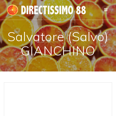
Passer
au
contenu
Salvatore (Salvo)
GIANCHINO