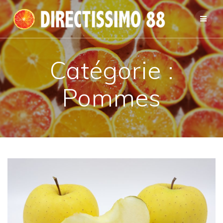
Passer
au
contenu
Catégorie :
Pommes