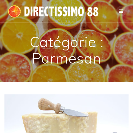
Passer
au
contenu
Catégorie :
Parmesan