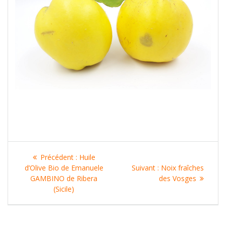
Navigation
Article
Précédent :
Huile
de
précédent
Article
d’Olive Bio de Emanuele
Suivant :
Noix fraîches
:
suivant
GAMBINO de Ribera
des Vosges
l’article
:
(Sicile)