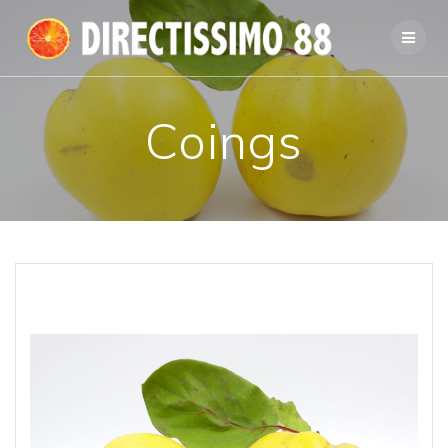
Passer
au
contenu
Coings