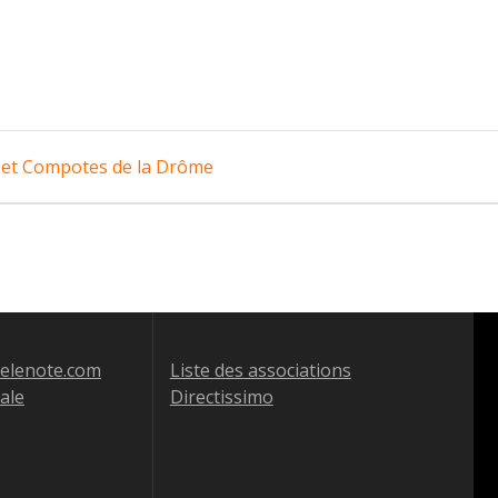
es et Compotes de la Drôme
jelenote.com
Liste des associations
tale
Directissimo