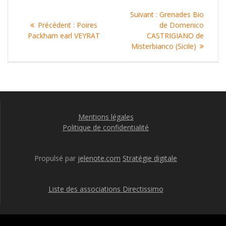
Navigation
Article
Suivant :
Grenades Bio
de
Article
suivant
Précédent :
Poires
de Domenico
précédent
:
Packham earl VEYRAT
CASTRIGIANO de
l’article
:
Misterbianco (Sicile)
Mentions légales
Politique de confidentialité
Propulsé par
jelenote.com
Stratégie digitale
Liste des associations Directissimo