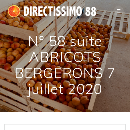
Passer
au
contenu
N° 58 suite
ABRICOTS
BERGERONS 7
juillet 2020