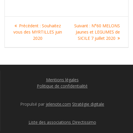
Navigation
Article
Article
Précédent :
Souhaitez
Suivant :
N°60 MELONS
de
précédent
suivant
vous des MYRTILLES juin
Jaunes et LEGUMES de
:
:
2020
SICILE 7 juillet 2020
l’article
Mentions légales
Politique de confidentialité
Propulsé par
jelenote.com
Stratégie digitale
Liste des associations Directissimo