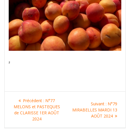
²
Navigation
Article
Précédent :
N°77
Article
Suivant :
N°79
de
précédent
MELONS et PASTEQUES
suivant
MIRABELLES MARDI 13
:
de CLARISSE 1ER AOÛT
:
AOÛT 2024
l’article
2024