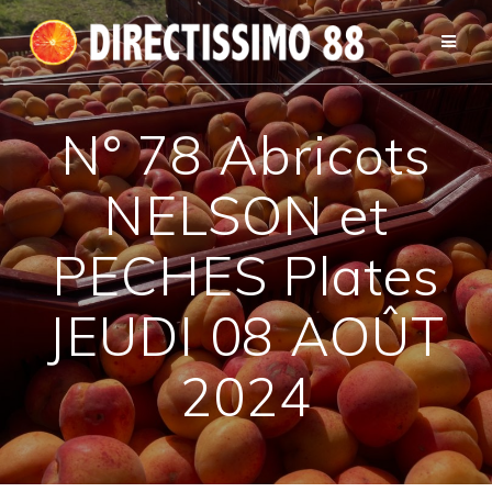
Passer
au
contenu
N° 78 Abricots
NELSON et
PECHES Plates
JEUDI 08 AOÛT
2024