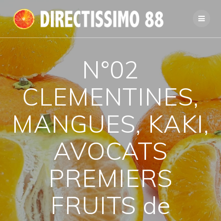
Passer
au
contenu
N°02
CLEMENTINES,
MANGUES, KAKI,
AVOCATS
PREMIERS
FRUITS de