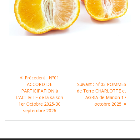
Navigation
Article
Précédent :
N°01
de
précédent
Article
ACCORD DE
Suivant :
N°03 POMMES
:
suivant
PARTICIPATION à
de Terre CHARLOTTE et
l’article
:
L’ACTIVITE de la saison
AGRIA de Manon 17
1er Octobre 2025-30
octobre 2025
septembre 2026