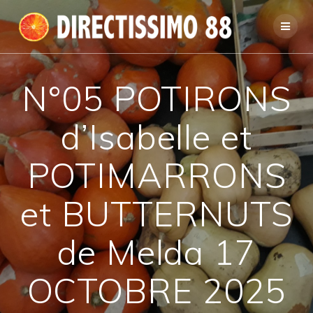
Passer
au
contenu
N°05 POTIRONS
d’Isabelle et
POTIMARRONS
et BUTTERNUTS
de Melda 17
OCTOBRE 2025