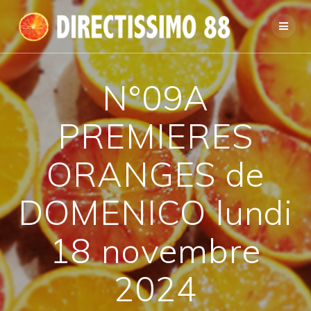
Passer
au
contenu
N°09A
PREMIERES
ORANGES de
DOMENICO lundi
18 novembre
2024