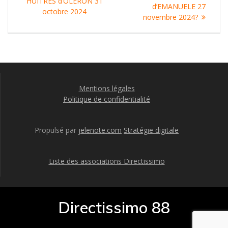
de
précédent
HUITRES d’OLERON 31
:
d’EMANUELE 27
:
octobre 2024
l’article
novembre 2024?
Mentions légales
Politique de confidentialité
Propulsé par
jelenote.com
Stratégie digitale
Liste des associations Directissimo
Directissimo 88