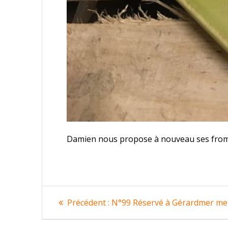
Damien nous propose à nouveau ses fro
Navigation
Article
Précédent :
N°99 Réservé à Gérardmer me
précédent
de
: