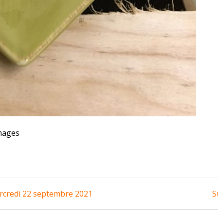
mages
rcredi 22 septembre 2021
S