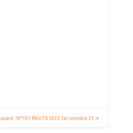
Article
uivant :
N°101 FRUITS SECS 1er octobre 21
suivant
: