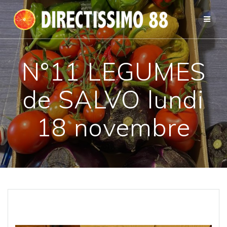
Passer
au
contenu
N°11 LEGUMES
de SALVO lundi
18 novembre