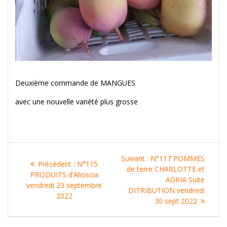
Deuxième commande de MANGUES
avec une nouvelle variété plus grosse
Navigation
Article
Suivant :
N°117 POMMES
Article
Précédent :
N°115
de
suivant
de terre CHARLOTTE et
précédent
PRODUITS d’Alioscia
:
AGRIA Suite
:
vendredi 23 septembre
l’article
DITRIBUTION vendredi
2022
30 sept 2022