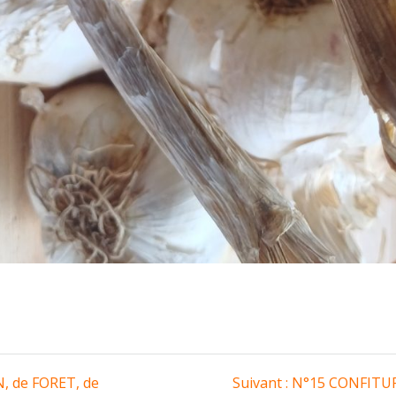
Article
, de FORET, de
Suivant :
N°15 CONFITUR