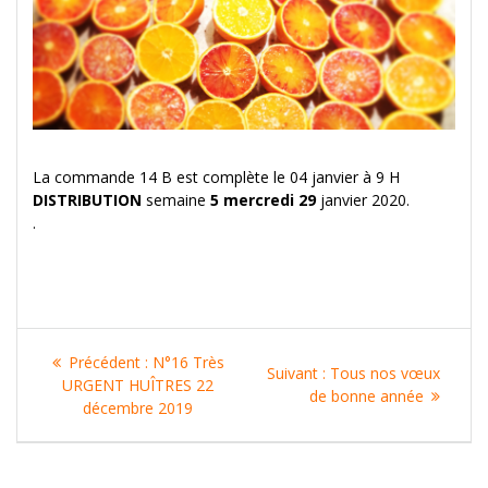
La commande 14 B est complète le 04 janvier à 9 H
DISTRIBUTION
semaine
5
mercredi 29
janvier 2020.
.
Navigation
Article
Précédent :
N°16 Très
Article
Suivant :
Tous nos vœux
de
précédent
URGENT HUÎTRES 22
suivant
de bonne année
:
décembre 2019
:
l’article