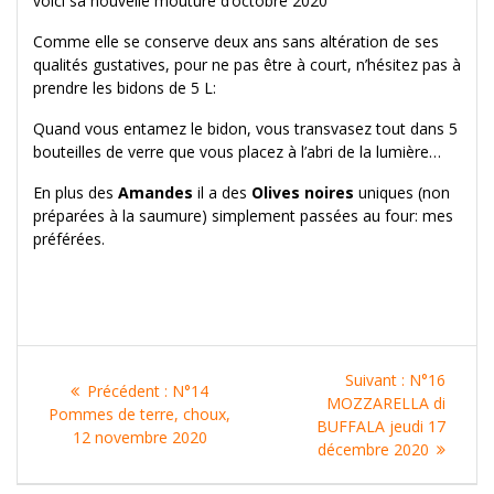
voici sa nouvelle mouture d’octobre 2020
Comme elle se conserve deux ans sans altération de ses
qualités gustatives, pour ne pas être à court, n’hésitez pas à
prendre les bidons de 5 L:
Quand vous entamez le bidon, vous transvasez tout dans 5
bouteilles de verre que vous placez à l’abri de la lumière…
En plus des
Amandes
il a des
Olives noires
uniques (non
préparées à la saumure) simplement passées au four: mes
préférées.
Navigation
Article
Suivant :
N°16
Article
Précédent :
N°14
de
suivant
MOZZARELLA di
précédent
Pommes de terre, choux,
:
BUFFALA jeudi 17
:
12 novembre 2020
l’article
décembre 2020