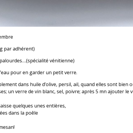
embre
kg par adhérent)
 palourdes….(spécialité vénitienne)
 l’eau pour en garder un petit verre.
ement dans huile d’olive, persil, ail, quand elles sont bien o
s; un verre de vin blanc, sel, poivre; après 5 mn ajouter le
laisse quelques unes entières,
tées dans la poêle
rmesan!