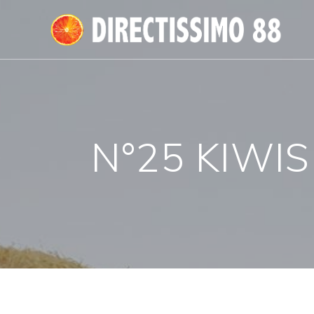
Passer
au
contenu
N°25 KIWIS 