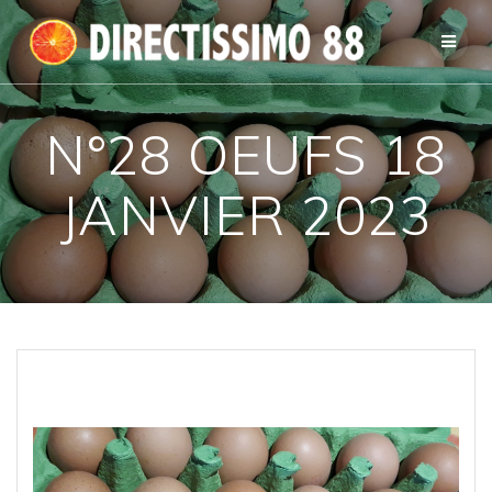
Passer
au
contenu
N°28 OEUFS 18
JANVIER 2023