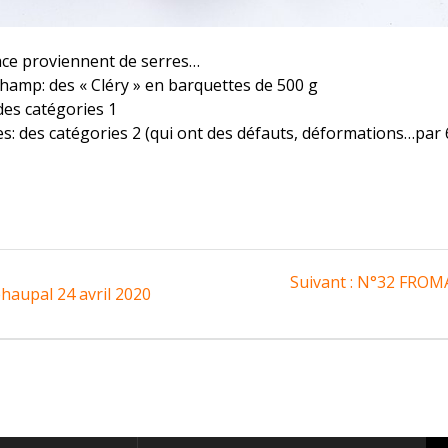
sace proviennent de serres…
hamp: des « Cléry » en barquettes de 500 g
es catégories 1
ètes: des catégories 2 (qui ont des défauts, déformations…par
Article
Suivant :
N°32 FROMA
haupal 24 avril 2020
suivant
: