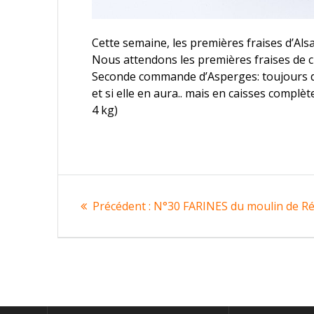
Cette semaine, les premières fraises d’Al
Nous attendons les premières fraises de c
Seconde commande d’Asperges: toujours d
et si elle en aura.. mais en caisses compl
4 kg)
Navigation
Article
Précédent :
N°30 FARINES du moulin de Ré
de
précédent
:
l’article