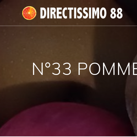
Passer
au
contenu
N°33 POMMES 