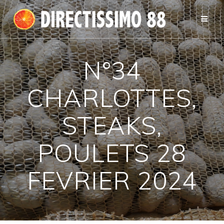
Passer
au
contenu
N°34
CHARLOTTES,
STEAKS,
POULETS 28
FEVRIER 2024