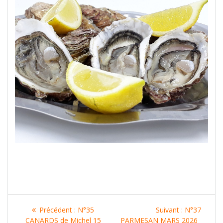
Navigation
Article
Article
Précédent :
N°35
Suivant :
N°37
précédent
suivant
CANARDS de Michel 15
PARMESAN MARS 2026