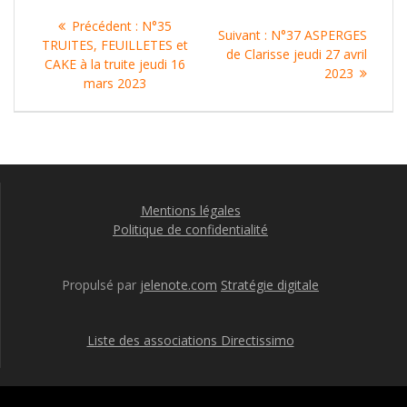
Navigation
Article
Précédent :
N°35
Article
Suivant :
N°37 ASPERGES
de
précédent
TRUITES, FEUILLETES et
suivant
de Clarisse jeudi 27 avril
:
CAKE à la truite jeudi 16
:
2023
l’article
mars 2023
Mentions légales
Politique de confidentialité
Propulsé par
jelenote.com
Stratégie digitale
Liste des associations Directissimo