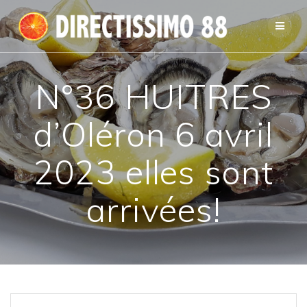
Passer
au
contenu
N°36 HUITRES
d’Oléron 6 avril
2023 elles sont
arrivées!