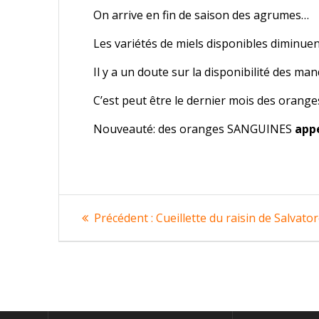
On arrive en fin de saison des agrumes…
Les variétés de miels disponibles diminuen
Il y a un doute sur la disponibilité des m
C’est peut être le dernier mois des orange
Nouveauté: des oranges SANGUINES
app
Navigation
Article
Précédent :
Cueillette du raisin de Salva
précédent
de
:
l’article