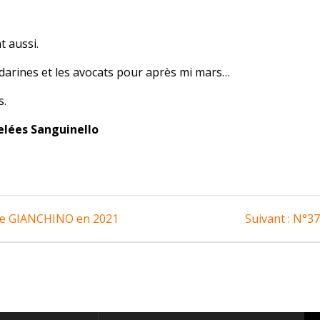
t aussi.
andarines et les avocats pour après mi mars…
s.
elées Sanguinello
Artic
tore GIANCHINO en 2021
Suivant :
N°37
suiv
: