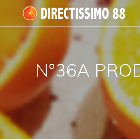
Passer
au
contenu
N°36A PRODU