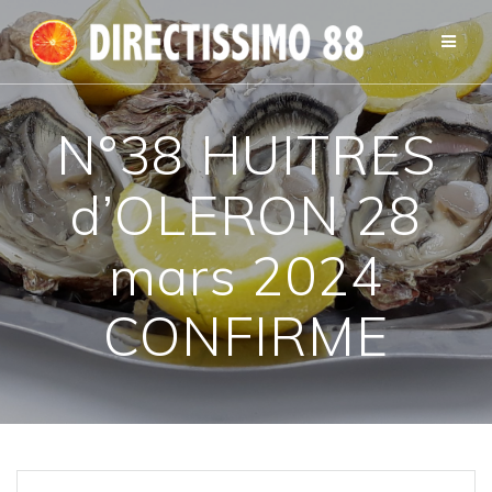
Passer
au
contenu
N°38 HUITRES
d’OLERON 28
mars 2024
CONFIRME