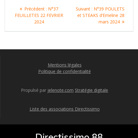
Navigation
Article
Article
Précédent :
N°37
Suivant :
N°39 POULETS
de
précédent
suivant
FEUILLETES 22 FEVRIER
et STEAKS d’Emeline 28
:
:
2024
mars 2024
l’article
Mentions légales
Politique de confidentialité
Propulsé par
jelenote.com
Stratégie digitale
Liste des associations Directissimo
Directissimo 88