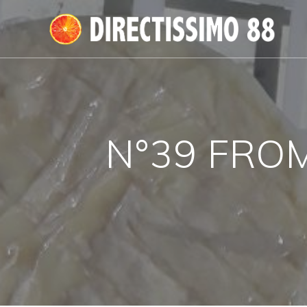
Passer
au
contenu
N°39 FROM