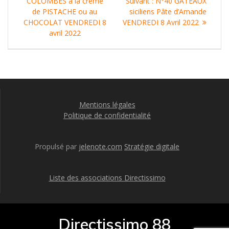
de
précédent
Article
COLOMBES à la crème
Suivant :
N°40 GATEAUX
:
suivant
de PISTACHE ou au
siciliens Pâte d’Amande
l’article
:
CHOCOLAT VENDREDI 8
VENDREDI 8 Avril 2022
avril 2022
Mentions légales
Politique de confidentialité
Propulsé par
jelenote.com
Stratégie digitale
Liste des associations Directissimo
Directissimo 88