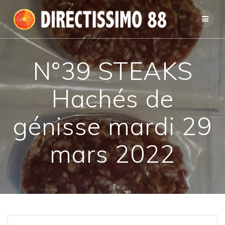
Passer
au
contenu
N°39 STEAKS
Hachés de
génisse mardi 29
mars 2022