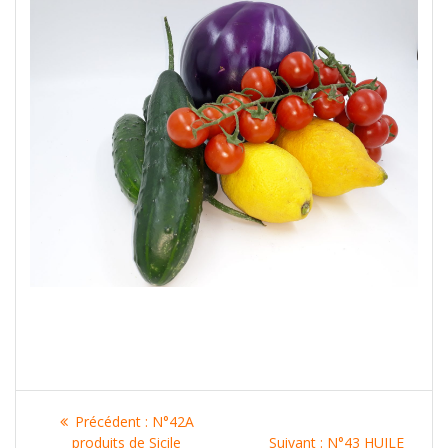
Navigation
Article
Précédent :
N°42A
précédent
Article
produits de Sicile
Suivant :
N°43 HUILE