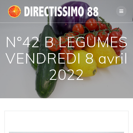
Passer
au
contenu
N°42 B LEGUMES
VENDREDI 8 avril
2022