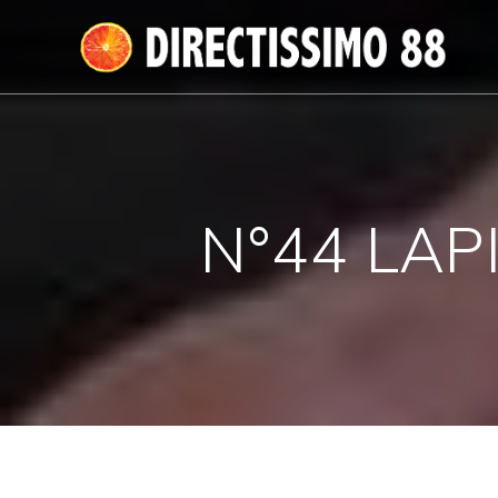
Passer
au
contenu
N°44 LAP