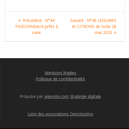
Navigation
Article
Article
Précédent :
N°44
Suivant :
N°46 LEGUMES
de
précédent
suivant
PIGEONNEAUX prêts à
et CITRONS de Sicile 28
:
:
cuire
mai 2020
l’article
Mentions légales
Politique de confidentialité
Propulsé par
jelenote.com
Stratégie digitale
Liste des associations Directissimo