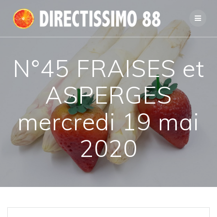
Passer
au
contenu
N°45 FRAISES et
ASPERGES
mercredi 19 mai
2020