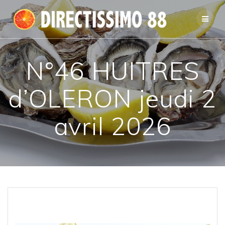
Passer
au
contenu
N°46 HUITRES
d’OLERON jeudi 2
avril 2026