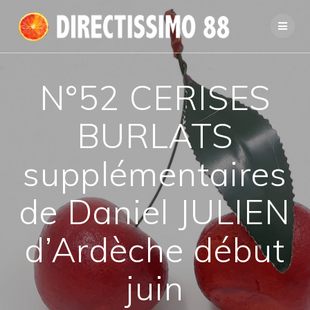
Passer
au
contenu
N°52 CERISES
BURLATS
supplémentaires
de Daniel JULIEN
d’Ardèche début
juin