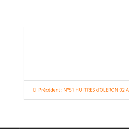
Navigation
Article
Précédent :
N°51 HUITRES d’OLERON 02 A
précédent
de
:
l’article