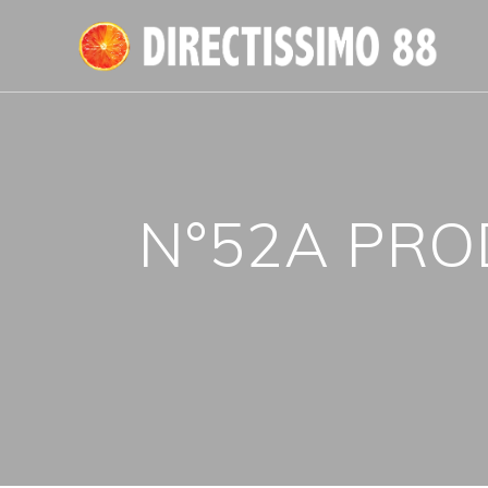
Passer
au
contenu
N°52A PROD