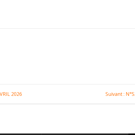
Arti
VRIL 2026
Suivant :
N°5
suiv
: