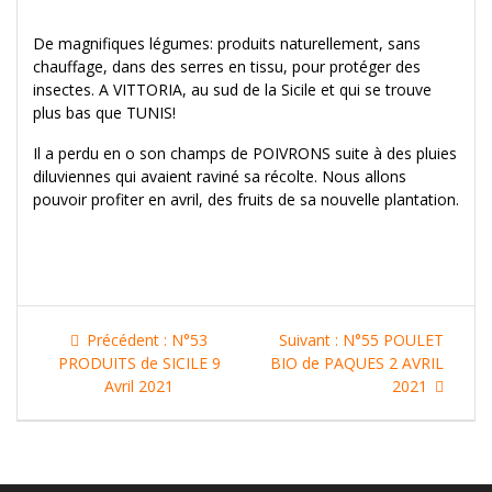
De magnifiques légumes: produits naturellement, sans
chauffage, dans des serres en tissu, pour protéger des
insectes. A VITTORIA, au sud de la Sicile et qui se trouve
plus bas que TUNIS!
Il a perdu en o son champs de POIVRONS suite à des pluies
diluviennes qui avaient raviné sa récolte. Nous allons
pouvoir profiter en avril, des fruits de sa nouvelle plantation.
Navigation
Article
Article
Précédent :
N°53
Suivant :
N°55 POULET
de
précédent
suivant
PRODUITS de SICILE 9
BIO de PAQUES 2 AVRIL
:
:
Avril 2021
2021
l’article