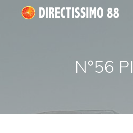
Passer
au
contenu
N°56 P