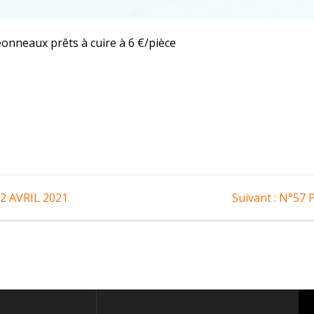
nneaux prêts à cuire à 6 €/pièce
Article
2 AVRIL 2021
Suivant :
N°57 P
suivan
: