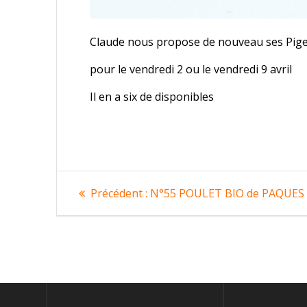
Claude nous propose de nouveau ses Pigeo
pour le vendredi 2 ou le vendredi 9 avril
Il en a six de disponibles
Navigation
Article
Précédent :
N°55 POULET BIO de PAQUES 
précédent
de
:
l’article