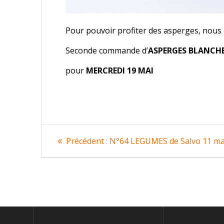
Pour pouvoir profiter des asperges, nous 
Seconde commande d’
ASPERGES BLANCHE
pour
MERCREDI 19 MAI
Navigation
Article
Précédent :
N°64 LEGUMES de Salvo 11 ma
précédent
de
:
l’article