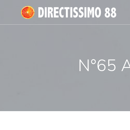
Passer
au
contenu
N°65 