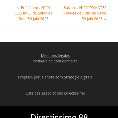
Navigation
Article
Article
Précédent :
N°64
Suivant :
N°66 TOMATES
de
précédent
suivant
LEGUMES de Salvo de
Rondes de Sicile de Salvo
:
:
Sicile 30 juin 2023
30 juin 2023
l’article
Mentions légales
Politique de confidentialité
Propulsé par
jelenote.com
Stratégie digitale
Liste des associations Directissimo
Directissimo 88