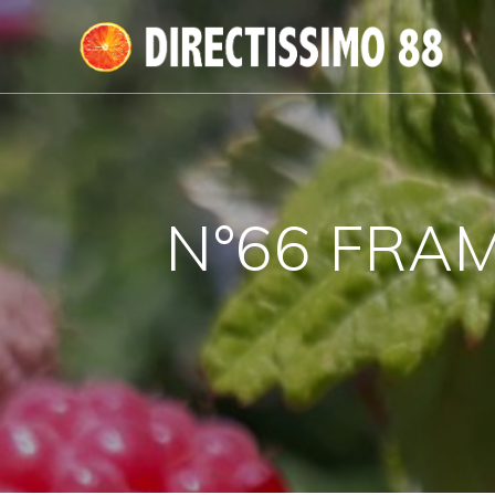
Passer
au
contenu
N°66 FRAM