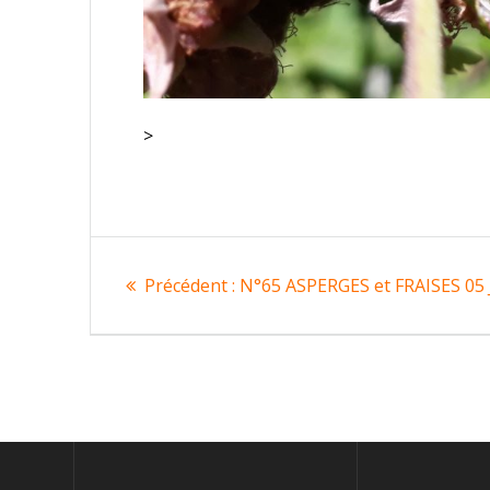
>
Navigation
Article
Précédent :
N°65 ASPERGES et FRAISES 05
de
précédent
:
l’article