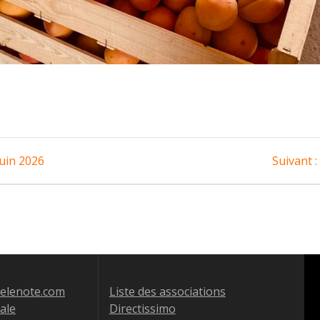
uin 2026
Suivant :
jelenote.com
Liste des associations
tale
Directissimo