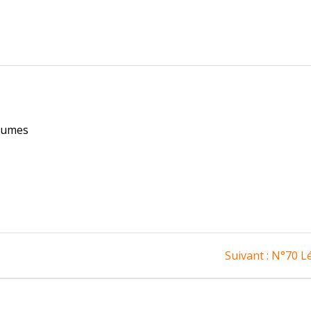
grumes
Article
Suivant :
N°70 Lé
suivant
: