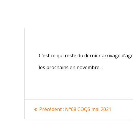
C’est ce qui reste du dernier arrivage d’a
les prochains en novembre…
Navigation
Article
Précédent :
N°68 COQS mai 2021
précédent
de
: