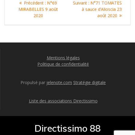
Article
Article
Précédent :
N°69
Suivant :
N°71 TOMATES
de
précédent
suivant
MIRABELLES 9 août
à sauce d’Alioscia 23
:
:
2020
août 2020
l’article
Mentions légales
Politique de confidentialité
Propulsé par
jelenote.com
Stratégie digitale
Liste des associations Directissimo
Directissimo 88