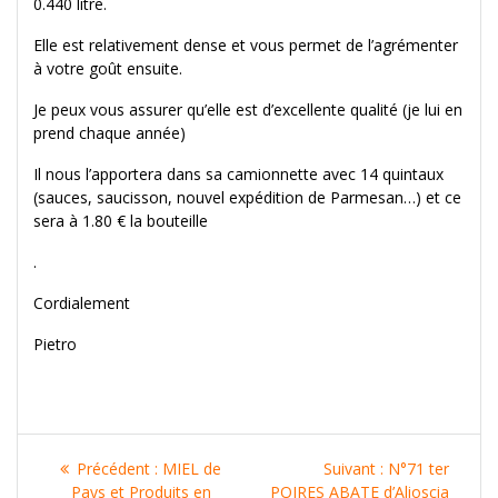
0.440 litre.
Elle est relativement dense et vous permet de l’agrémenter
à votre goût ensuite.
Je peux vous assurer qu’elle est d’excellente qualité (je lui en
prend chaque année)
Il nous l’apportera dans sa camionnette avec 14 quintaux
(sauces, saucisson, nouvel expédition de Parmesan…) et ce
sera à 1.80 € la bouteille
.
Cordialement
Pietro
Navigation
Article
Article
Précédent :
MIEL de
Suivant :
N°71 ter
précédent
suivant
Pays et Produits en
POIRES ABATE d’Alioscia