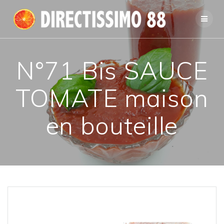
Passer
au
contenu
N°71 Bis SAUCE
TOMATE maison
en bouteille