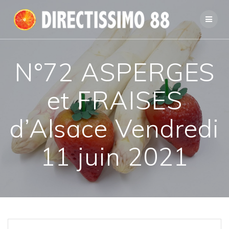
Passer
au
contenu
N°72 ASPERGES
et FRAISES
d’Alsace Vendredi
11 juin 2021