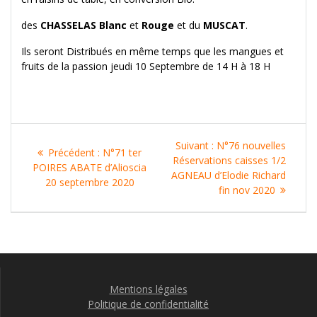
des
CHASSELAS Blanc
et
Rouge
et du
MUSCAT
.
Ils seront Distribués en même temps que les mangues et
fruits de la passion jeudi 10 Septembre de 14 H à 18 H
Navigation
Article
Suivant :
N°76 nouvelles
Article
Précédent :
N°71 ter
de
suivant
Réservations caisses 1/2
précédent
POIRES ABATE d’Alioscia
:
AGNEAU d’Elodie Richard
:
20 septembre 2020
l’article
fin nov 2020
Mentions légales
Politique de confidentialité