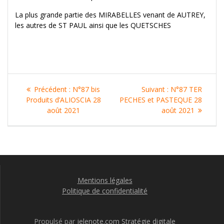
La plus grande partie des MIRABELLES venant de AUTREY,
les autres de ST PAUL ainsi que les QUETSCHES
Navigation
Article
Article
Précédent :
N°87 bis
Suivant :
N°87 TER
de
précédent
suivant
Produits d’ALIOSCIA 28
PECHES et PASTEQUE 28
:
:
août 2021
août 2021
l’article
Mentions légales
Politique de confidentialité
Propulsé par
jelenote.com
Stratégie digitale