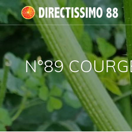
Passer
au
contenu
N°89 COURGE