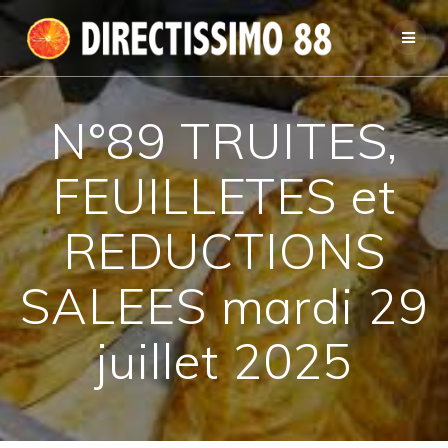
Passer
au
contenu
N°89 TRUITES,
FEUILLETES et
REDUCTIONS
SALEES mardi 29
juillet 2025