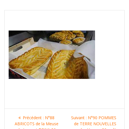
Navigation
Article
Article
Précédent :
N°88
Suivant :
N°90 POMMES
de
précédent
suivant
ABRICOTS de la Meuse
de TERRE NOUVELLES